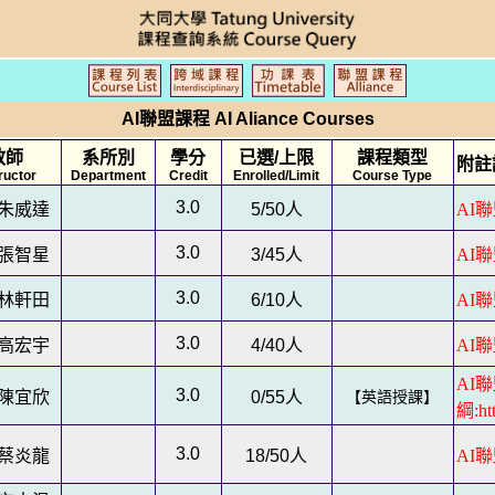
AI聯盟課程 AI Aliance Courses
教師
系所別
學分
已選/上限
課程類型
附註說
ructor
Department
Credit
Enrolled/Limit
Course Type
3.0
朱威達
5/50
人
AI聯
3.0
張智星
3/45
人
AI聯
3.0
林軒田
6/10
人
AI聯
3.0
高宏宇
4/40
人
AI聯
AI
3.0
陳宜欣
0/55
人
【英語授課】
綱:htt
3.0
蔡炎龍
18/50
人
AI聯