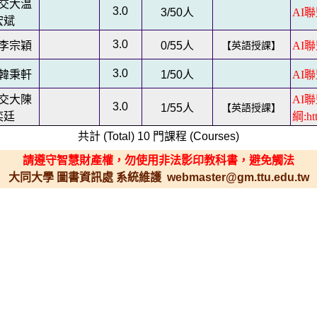
交大温
3.0
3/50
人
AI聯
宏斌
3.0
李宗穎
0/55
人
【英語授課】
AI聯
3.0
韓秉軒
1/50
人
AI聯
交大陳
AI
3.0
1/55
人
【英語授課】
奕廷
綱:htt
共計 (Total) 10 門課程 (Courses)
請遵守智慧財產權，勿使用非法影印教科書，避免觸法
大同大學 圖書資訊處 系統維護 webmaster@gm.ttu.edu.tw