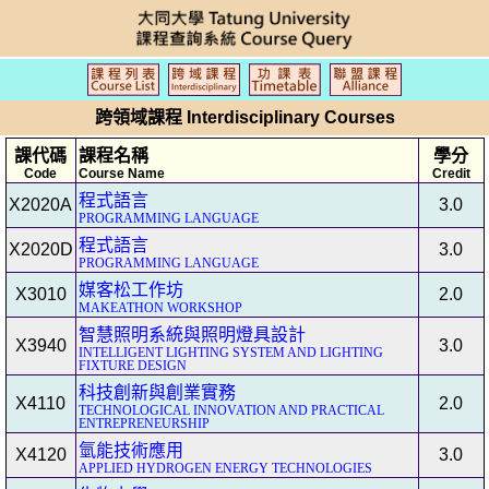
跨領域課程 Interdisciplinary Courses
課代碼
課程名稱
學分
Code
Course Name
Credit
程式語言
X2020A
3.0
PROGRAMMING LANGUAGE
程式語言
X2020D
3.0
PROGRAMMING LANGUAGE
媒客松工作坊
X3010
2.0
MAKEATHON WORKSHOP
智慧照明系統與照明燈具設計
X3940
3.0
INTELLIGENT LIGHTING SYSTEM AND LIGHTING
FIXTURE DESIGN
科技創新與創業實務
X4110
2.0
TECHNOLOGICAL INNOVATION AND PRACTICAL
ENTREPRENEURSHIP
氫能技術應用
X4120
3.0
APPLIED HYDROGEN ENERGY TECHNOLOGIES