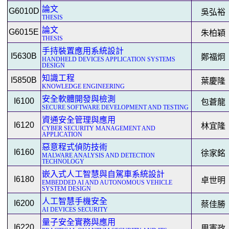
論文
G6010D
吳弘裕
THESIS
論文
G6015E
朱柏穎
THESIS
手持裝置應用系統設計
I5630B
鄭福炯
HANDHELD DEVICES APPLICATION SYSTEMS
DESIGN
知識工程
I5850B
葉慶隆
KNOWLEDGE ENGINEERING
安全軟體開發與檢測
I6100
包蒼龍
SECURE SOFTWARE DEVELOPMENT AND TESTING
資通安全管理與應用
I6120
林宜隆
CYBER SECURITY MANAGEMENT AND
APPLICATION
惡意程式偵防技術
I6160
徐家銘
MALWARE ANALYSIS AND DETECTION
TECHNOLOGY
嵌入式人工智慧與自駕車系統設計
I6180
卓世明
EMBEDDED AI AND AUTONOMOUS VEHICLE
SYSTEM DESIGN
人工智慧手機安全
I6200
蔡佳勝
AI DEVICES SECURITY
量子安全實務與應用
I6220
周憲政