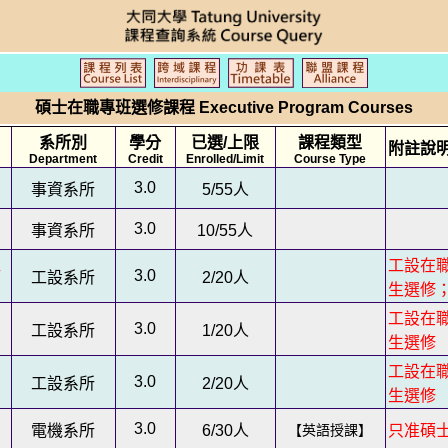
碩士在職專班選修課程 Executive Program Courses
系所別
學分
已選/上限
課程類型
附註說明 
Department
Credit
Enrolled/Limit
Course Type
3.0
事資系所
5/55
人
3.0
事資系所
10/55
人
工設在
3.0
師
工設系所
2/20
人
生選修
工設在
3.0
工設系所
1/20
人
生選修
工設在
3.0
工設系所
2/20
人
生選修
3.0
電機系所
6/30
人
【英語授課】
只准碩