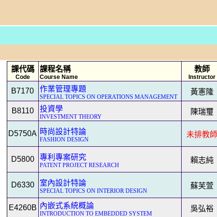
課代碼
課程名稱
教師
Code
Course Name
Instructor
作業管理專題
B7170
黃憲隆
SPECIAL TOPICS ON OPERATIONS MANAGEMENT
投資學
B8110
陳瑞璽
INVESTMENT THEORY
時尚設計特論
D5750A
未排教
FASHION DESIGN
專利專案研究
D5800
賴志純
PATENT PROJECT RESEARCH
室內設計特論
D6330
蘇芙萱
SPECIAL TOPICS ON INTERIOR DESIGN
內嵌式系統概論
E4260B
吳弘裕
INTRODUCTION TO EMBEDDED SYSTEM