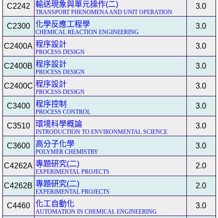
輸送現象與單元操作(二)
C2242
3.0
TRANSPORT PHENOMENA AND UNIT OPERATION
化學反應工程學
C2300
3.0
CHEMICAL REACTION ENGINEERING
程序設計
C2400A
3.0
PROCESS DESIGN
程序設計
C2400B
3.0
PROCESS DESIGN
程序設計
C2400C
3.0
PROCESS DESIGN
程序控制
C3400
3.0
PROCESS CONTROL
環境科學概論
C3510
3.0
INTRODUCTION TO ENVIRONMENTAL SCIENCE
高分子化學
C3600
3.0
POLYMER CHEMISTRY
專題研究(二)
C4262A
2.0
EXPERIMENTAL PROJECTS
專題研究(二)
C4262B
2.0
EXPERIMENTAL PROJECTS
化工自動化
C4460
3.0
AUTOMATION IN CHEMICAL ENGINEERING