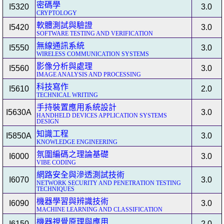
密碼學
I5320
3.0
CRYPTOLOGY
軟體測試與驗證
I5420
3.0
SOFTWARE TESTING AND VERIFICATION
無線通訊系統
I5550
3.0
WIRELESS COMMUNICATION SYSTEMS
影像分析與處理
I5560
3.0
IMAGE ANALYSIS AND PROCESSING
科技寫作
I5610
2.0
TECHNICAL WRITING
手持裝置應用系統設計
I5630A
3.0
HANDHELD DEVICES APPLICATION SYSTEMS
DESIGN
知識工程
I5850A
3.0
KNOWLEDGE ENGINEERING
氛圍編碼之理論基礎
I6000
3.0
VIBE CODING
網路安全與滲透測試技術
I6070
3.0
NETWORK SECURITY AND PENETRATION TESTING
TECHNIQUES
機器學習與辨識技術
I6090
3.0
MACHINE LEARNING AND CLASSIFICATION
機器視覺原理與應用
I6150
2.0