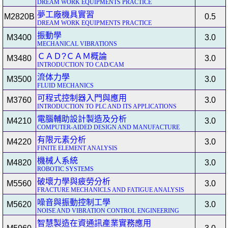
DREAM WORK EQUIPMENTS PRACTICE
夢工廠機具實習
M2820B
0.5
DREAM WORK EQUIPMENTS PRACTICE
振動學
M3400
3.0
MECHANICAL VIBRATIONS
ＣＡＤ?ＣＡＭ概論
M3480
3.0
INTRODUCTION TO CAD/CAM
流体力學
M3500
3.0
FLUID MECHANICS
可程式控制器入門與應用
M3760
3.0
INTRODUCTION TO PLC AND ITS APPLICATIONS
電腦輔助設計製造及分析
M4210
3.0
COMPUTER-AIDED DESIGN AND MANUFACTURE
有限元素分析
M4220
3.0
FINITE ELEMENT ANALYSIS
機械人系統
M4820
3.0
ROBOTIC SYSTEMS
破壞力學與疲勞分析
M5560
3.0
FRACTURE MECHANICLS AND FATIGUE ANALYSIS
噪音與振動控制工學
M5620
3.0
NOISE AND VIBRATION CONTROL ENGINEERING
智慧製造在資通訊產業實務應用