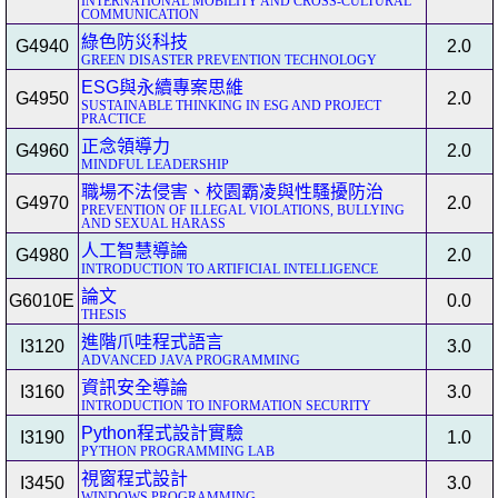
INTERNATIONAL MOBILITY AND CROSS-CULTURAL
COMMUNICATION
綠色防災科技
G4940
2.0
GREEN DISASTER PREVENTION TECHNOLOGY
ESG與永續專案思維
G4950
2.0
SUSTAINABLE THINKING IN ESG AND PROJECT
PRACTICE
正念領導力
G4960
2.0
MINDFUL LEADERSHIP
職場不法侵害、校園霸凌與性騷擾防治
G4970
2.0
PREVENTION OF ILLEGAL VIOLATIONS, BULLYING
AND SEXUAL HARASS
人工智慧導論
G4980
2.0
INTRODUCTION TO ARTIFICIAL INTELLIGENCE
論文
G6010E
0.0
THESIS
進階爪哇程式語言
I3120
3.0
ADVANCED JAVA PROGRAMMING
資訊安全導論
I3160
3.0
INTRODUCTION TO INFORMATION SECURITY
Python程式設計實驗
I3190
1.0
PYTHON PROGRAMMING LAB
視窗程式設計
I3450
3.0
WINDOWS PROGRAMMING