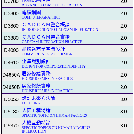
電腦繪圖進階
D3780
2.0
ADVANCED COMPUTER GRAPHICS
電腦繪圖
D3800
2.0
COMPUTER GRAPHICS
ＣＡＤＣＡＭ整合概論
D3860
2.0
INTRODUCTION TO CAD/CAM INTEGRATION
ＣＡＤＣＡＭ整合實務
D3880
2.0
CAD/CAM INTEGRATION PRACTICE
品牌暨商業空間設計
D4090
2.0
COMMERCIAL SPACE DESIGN
企業識別設計
D4610
2.0
DESIGN FOR CORPORATE INDENTITY
居家修繕實務
D4650A
2.0
HOUSE REPAIRS IN PRACTICE
居家修繕實務
D4650B
2.0
HOUSE REPAIRS IN PRACTICE
設計未來方法論
D5050
3.0
FUTURING
人因工程特論
D5180
3.0
SPECIFIC TOPIC ON HUMAN FACTORS
人機互動特論
D5370
3.0
SPECIFIC TOPICS ON HUMAN-MACHINE
INTERACTION