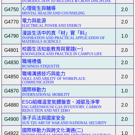
INTRODUCTION TO MULTIPLE & CROSS DISCIPLINE
心理衛生與輔導
G4750
2.0
MENTAL HEALTH AND COUNSELING
電力與能源
G4770
2.0
ELECTRICAL POWER AND ENERGY
漫談生活中的真「材」實「料」
G4790
1.0
INSPIRATION AND PRACTICAL APPLICATION OF
MATERIALS SCIENCE I
校園生活知能教育與實踐(一)
G4801
2.0
KNOWLEDGE AND PRACTICE IN CAMPUS LIFE
職場禮儀
G4830
2.0
BUSINESS ETIQUETTE
職場溝通技巧與能力
G4850
2.0
SKILL AND ABILITY OF WORKPLACE
COMMUNICATION
國際移動力
G4870
1.0
INTERNATIONAL MOBILITY
ESG組織溫室氣體盤查、減碳及淨零
G4880
2.0
ESG GREENHOUSE GAS INVENTORY, CARBON
REDUCTION AND NET ZERO
孫子兵法與國家安全
G4900
2.0
SUN TZU ART OF WAR AND NATIONAL SECURITY
國際移動力與跨文化溝通(二)
G4922
1.0