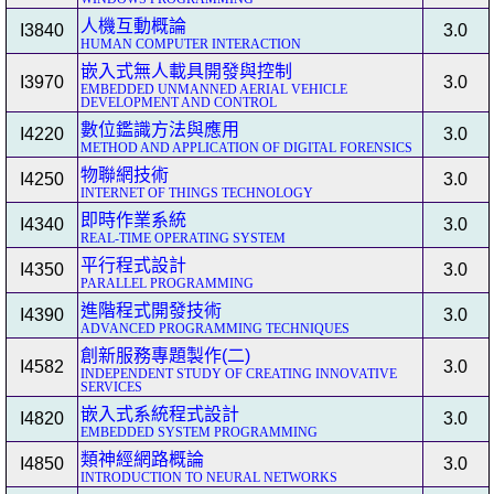
人機互動概論
I3840
3.0
HUMAN COMPUTER INTERACTION
嵌入式無人載具開發與控制
I3970
3.0
EMBEDDED UNMANNED AERIAL VEHICLE
DEVELOPMENT AND CONTROL
數位鑑識方法與應用
I4220
3.0
METHOD AND APPLICATION OF DIGITAL FORENSICS
物聯網技術
I4250
3.0
INTERNET OF THINGS TECHNOLOGY
即時作業系統
I4340
3.0
REAL-TIME OPERATING SYSTEM
平行程式設計
I4350
3.0
PARALLEL PROGRAMMING
進階程式開發技術
I4390
3.0
ADVANCED PROGRAMMING TECHNIQUES
創新服務專題製作(二)
I4582
3.0
INDEPENDENT STUDY OF CREATING INNOVATIVE
SERVICES
嵌入式系統程式設計
I4820
3.0
EMBEDDED SYSTEM PROGRAMMING
類神經網路概論
I4850
3.0
INTRODUCTION TO NEURAL NETWORKS