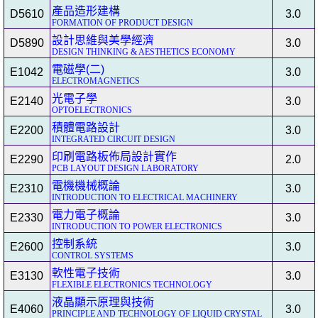
產品造形建構
D5610
3.0
FORMATION OF PRODUCT DESIGN
設計思維與美學經濟
D5890
3.0
DESIGN THINKING & AESTHETICS ECONOMY
電磁學(二)
E1042
3.0
ELECTROMAGNETICS
光電子學
E2140
3.0
OPTOELECTRONICS
積體電路設計
E2200
3.0
INTEGRATED CIRCUIT DESIGN
印刷電路板佈局設計實作
E2290
2.0
PCB LAYOUT DESIGN LABORATORY
電機機械概論
E2310
3.0
INTRODUCTION TO ELECTRICAL MACHINERY
電力電子概論
E2330
3.0
INTRODUCTION TO POWER ELECTRONICS
控制系統
E2600
3.0
CONTROL SYSTEMS
軟性電子技術
E3130
3.0
FLEXIBLE ELECTRONICS TECHNOLOGY
液晶顯示原理與技術
E4060
3.0
PRINCIPLE AND TECHNOLOGY OF LIQUID CRYSTAL