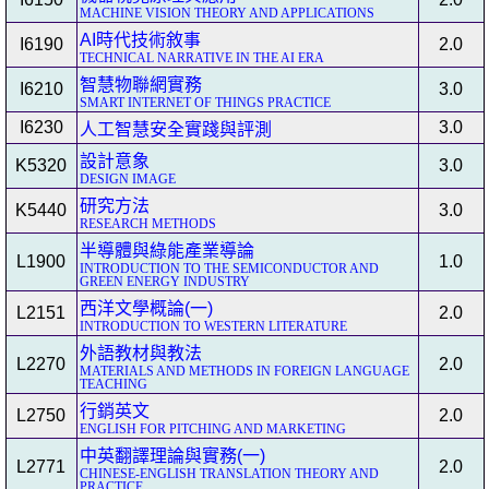
MACHINE VISION THEORY AND APPLICATIONS
AI時代技術敘事
I6190
2.0
TECHNICAL NARRATIVE IN THE AI ERA
智慧物聯網實務
I6210
3.0
SMART INTERNET OF THINGS PRACTICE
I6230
3.0
人工智慧安全實踐與評測
設計意象
K5320
3.0
DESIGN IMAGE
研究方法
K5440
3.0
RESEARCH METHODS
半導體與綠能產業導論
L1900
1.0
INTRODUCTION TO THE SEMICONDUCTOR AND
GREEN ENERGY INDUSTRY
西洋文學概論(一)
L2151
2.0
INTRODUCTION TO WESTERN LITERATURE
外語教材與教法
L2270
2.0
MATERIALS AND METHODS IN FOREIGN LANGUAGE
TEACHING
行銷英文
L2750
2.0
ENGLISH FOR PITCHING AND MARKETING
中英翻譯理論與實務(一)
L2771
2.0
CHINESE-ENGLISH TRANSLATION THEORY AND
PRACTICE