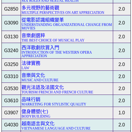
SEX ROLES AND SEXUAL HEALTH
多元視野的藝術觀
G2850
2.0
MULTIPLE PERSPECTIVES ON ART APPRECIATION
從電影認識組織變革
G3090
2.0
UNDERSTANDING ORGANIZATIONAL CHANGE FROM
MOVIES
音樂劇選粹
G3130
2.0
THE BEST CHOICE OF MUSICAL PLAY
西洋歌劇欣賞入門
G3240
2.0
INTRODUCTION OF THE WESTERN OPERA
APPRECIATION
法律實務
G3250
2.0
LAW
音樂與文化
G3310
2.0
MUSIC AND CULTURE
觀光法語及法國文化
G3530
2.0
TOURISM FRENCH AND FRENCH CULTURE
品味行銷
G3610
2.0
MARKETING FOR STYLISTIC QUALITY
健身體塑(七)
G3907
1.0
BODYBUILIDING
越南語言與文化
G4030
2.0
VIETNAMESE LANGUAGE AND CULTURE