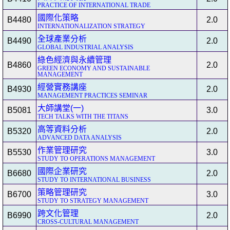
PRACTICE OF INTERNATIONAL TRADE
國際化策略
B4480
2.0
INTERNATIONALIZATION STRATEGY
全球產業分析
B4490
2.0
GLOBAL INDUSTRIAL ANALYSIS
綠色經濟與永續管理
B4860
2.0
GREEN ECONOMY AND SUSTAINABLE
MANAGEMENT
經營實務講座
B4930
2.0
MANAGEMENT PRACTICES SEMINAR
大師講堂(一)
B5081
3.0
TECH TALKS WITH THE TITANS
高等資料分析
B5320
2.0
ADVANCED DATA ANALYSIS
作業管理研究
B5530
3.0
STUDY TO OPERATIONS MANAGEMENT
國際企業研究
B6680
2.0
STUDY TO INTERNATIONAL BUSINESS
策略管理研究
B6700
3.0
STUDY TO STRATEGY MANAGEMENT
跨文化管理
B6990
2.0
CROSS-CULTURAL MANAGEMENT