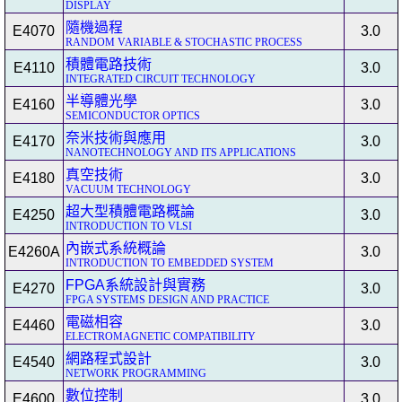
DISPLAY
隨機過程
E4070
3.0
RANDOM VARIABLE & STOCHASTIC PROCESS
積體電路技術
E4110
3.0
INTEGRATED CIRCUIT TECHNOLOGY
半導體光學
E4160
3.0
SEMICONDUCTOR OPTICS
奈米技術與應用
E4170
3.0
NANOTECHNOLOGY AND ITS APPLICATIONS
真空技術
E4180
3.0
VACUUM TECHNOLOGY
超大型積體電路概論
E4250
3.0
INTRODUCTION TO VLSI
內嵌式系統概論
E4260A
3.0
INTRODUCTION TO EMBEDDED SYSTEM
FPGA系統設計與實務
E4270
3.0
FPGA SYSTEMS DESIGN AND PRACTICE
電磁相容
E4460
3.0
ELECTROMAGNETIC COMPATIBILITY
網路程式設計
E4540
3.0
NETWORK PROGRAMMING
數位控制
E4600
3.0