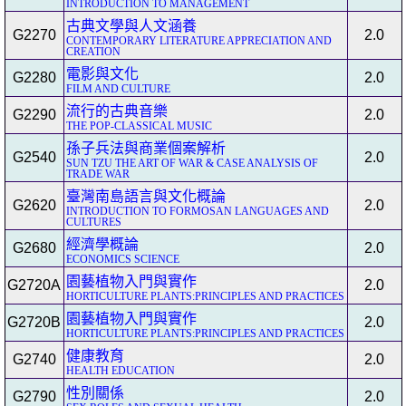
INTRODUCTION TO MANAGEMENT
古典文學與人文涵養
G2270
2.0
CONTEMPORARY LITERATURE APPRECIATION AND
CREATION
電影與文化
G2280
2.0
FILM AND CULTURE
流行的古典音樂
G2290
2.0
THE POP-CLASSICAL MUSIC
孫子兵法與商業個案解析
G2540
2.0
SUN TZU THE ART OF WAR & CASE ANALYSIS OF
TRADE WAR
臺灣南島語言與文化概論
G2620
2.0
INTRODUCTION TO FORMOSAN LANGUAGES AND
CULTURES
經濟學概論
G2680
2.0
ECONOMICS SCIENCE
園藝植物入門與實作
G2720A
2.0
HORTICULTURE PLANTS:PRINCIPLES AND PRACTICES
園藝植物入門與實作
G2720B
2.0
HORTICULTURE PLANTS:PRINCIPLES AND PRACTICES
健康教育
G2740
2.0
HEALTH EDUCATION
性別關係
G2790
2.0