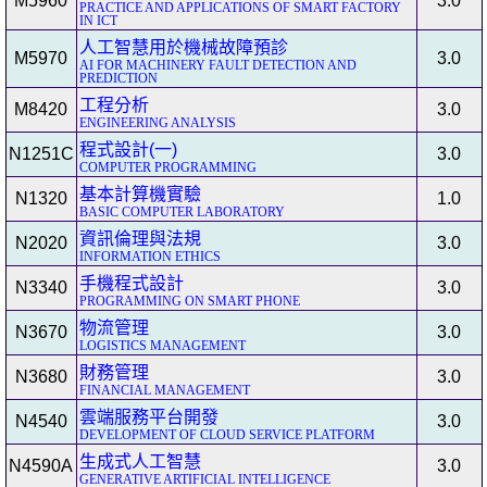
M5960
3.0
PRACTICE AND APPLICATIONS OF SMART FACTORY
IN ICT
人工智慧用於機械故障預診
M5970
3.0
AI FOR MACHINERY FAULT DETECTION AND
PREDICTION
工程分析
M8420
3.0
ENGINEERING ANALYSIS
程式設計(一)
N1251C
3.0
COMPUTER PROGRAMMING
基本計算機實驗
N1320
1.0
BASIC COMPUTER LABORATORY
資訊倫理與法規
N2020
3.0
INFORMATION ETHICS
手機程式設計
N3340
3.0
PROGRAMMING ON SMART PHONE
物流管理
N3670
3.0
LOGISTICS MANAGEMENT
財務管理
N3680
3.0
FINANCIAL MANAGEMENT
雲端服務平台開發
N4540
3.0
DEVELOPMENT OF CLOUD SERVICE PLATFORM
生成式人工智慧
N4590A
3.0
GENERATIVE ARTIFICIAL INTELLIGENCE