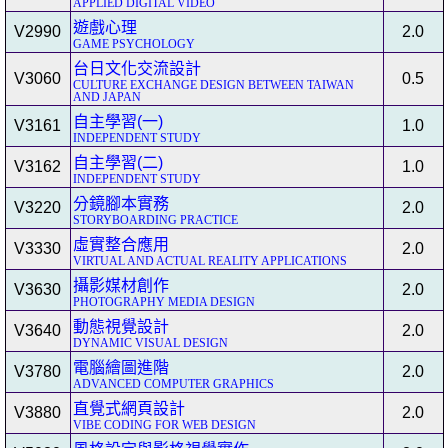
APPLIED DIGITAL VIDEO
遊戲心理
V2990
2.0
GAME PSYCHOLOGY
台日文化交流設計
V3060
0.5
CULTURE EXCHANGE DESIGN BETWEEN TAIWAN
AND JAPAN
自主學習(一)
V3161
1.0
INDEPENDENT STUDY
自主學習(二)
V3162
1.0
INDEPENDENT STUDY
分鏡腳本實務
V3220
2.0
STORYBOARDING PRACTICE
虛實整合應用
V3330
2.0
VIRTUAL AND ACTUAL REALITY APPLICATIONS
攝影媒材創作
V3630
2.0
PHOTOGRAPHY MEDIA DESIGN
動態視覺設計
V3640
2.0
DYNAMIC VISUAL DESIGN
電腦繪圖進階
V3780
2.0
ADVANCED COMPUTER GRAPHICS
直覺式網頁設計
V3880
2.0
VIBE CODING FOR WEB DESIGN