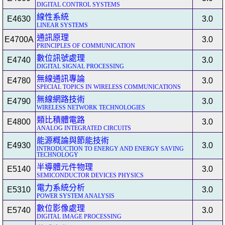
DIGITAL CONTROL SYSTEMS
線性系統
E4630
3.0
LINEAR SYSTEMS
通訊原理
E4700A
3.0
PRINCIPLES OF COMMUNICATION
數位訊號處理
E4740
3.0
DIGITAL SIGNAL PROCESSING
無線通訊專論
E4780
3.0
SPECIAL TOPICS IN WIRELESS COMMUNICATIONS
無線網路技術
E4790
3.0
WIRELESS NETWORK TECHNOLOGIES
類比積體電路
E4800
3.0
ANALOG INTEGRATED CIRCUITS
能源概論與節能技術
E4930
3.0
INTRODUCTION TO ENERGY AND ENERGY SAVING
TECHNOLOGY
半導體元件物理
E5140
3.0
SEMICONDUCTOR DEVICES PHYSICS
電力系統分析
E5310
3.0
POWER SYSTEM ANALYSIS
數位影像處理
E5740
3.0
DIGITAL IMAGE PROCESSING