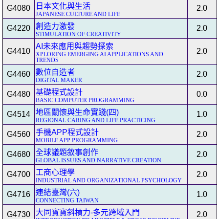
日本文化與生活
G4080
2.0
JAPANESE CULTURE AND LIFE
創造力激發
G4220
2.0
STIMULATION OF CREATIVITY
AI未來應用與趨勢探索
G4410
2.0
XPLORING EMERGING AI APPLICATIONS AND
TRENDS
數位自造者
G4460
2.0
DIGITAL MAKER
基礎程式設計
G4480
0.0
BASIC COMPUTER PROGRAMMING
地區關懷與生命實踐(四)
G4514
1.0
REGIONAL CARING AND LIFE PRACTICING
手機APP程式設計
G4560
2.0
MOBILE APP PROGRAMMING
全球議題敘事創作
G4680
2.0
GLOBAL ISSUES AND NARRATIVE CREATION
工商心理學
G4700
2.0
INDUSTRIAL AND ORGANIZATIONAL PSYCHOLOGY
連結臺灣(六)
G4716
1.0
CONNECTING TAIWAN
大同寶寶斜槓力-多元跨域入門
G4730
2.0