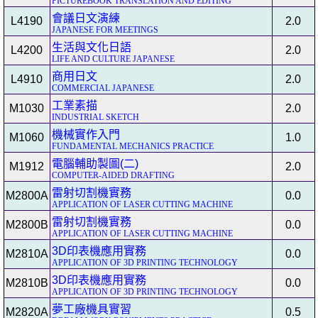
PICTUREBOOK TRANSLATION AND EDITING
會議日文演練
L4190
2.0
JAPANESE FOR MEETINGS
生活與文化日語
L4200
2.0
LIFE AND CULTURE JAPANESE
商用日文
L4910
2.0
COMMERCIAL JAPANESE
工業素描
M1030
2.0
INDUSTRIAL SKETCH
機械實作入門
M1060
1.0
FUNDAMENTAL MECHANICS PRACTICE
電腦輔助製圖(二)
M1912
2.0
COMPUTER-AIDED DRAFTING
雷射切割機實務
M2800A
0.0
APPLICATION OF LASER CUTTING MACHINE
雷射切割機實務
M2800B
0.0
APPLICATION OF LASER CUTTING MACHINE
3D印表機應用實務
M2810A
0.0
APPLICATION OF 3D PRINTING TECHNOLOGY
3D印表機應用實務
M2810B
0.0
APPLICATION OF 3D PRINTING TECHNOLOGY
夢工廠機具實習
M2820A
0.5