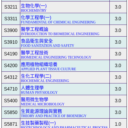
生物化學(一)
S3211
3.0
BIOCHEMISTRY
化學工程學(一)
S3311
3.0
FUNDAMENTAL OF CHEMICAL ENGINEERING
醫學工程概論
S3900
3.0
INTRODUCTION TO BIOMEDICAL ENGINEERING
食品衛生與安全
S3910
3.0
FOOD SANITATION AND SAFETY
醫學工程技術
S4190
3.0
BIOMEDICAL ENGINEERING TECHNOLOGY
應用植物組織培養
S4200
3.0
APPLIED PLANT TISSUE CULTURE
生化工程學(二)
S4312
3.0
BIOCHEMICAL ENGINEERING
人體生理學
S4710
3.0
HUMAN PHYSIOLOGY
醫用微生物學
S5400
3.0
MEDICAL MICROBIOLOGY
生質能源理論與實務
S5850
3.0
THEORY AND PRACTICE OF BIOENERGY
生技製藥製程(一)
S5871
1.0
BIOTECHNOLOGY AND PHARMACEUTICAL PROCESS