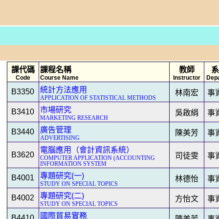
課代碼
課程名稱
教師
系
Code
Course Name
Instructor
Dep
統計方法應用
B3350
林南宏
事
APPLICATION OF STATISTICAL METHODS
市場研究
B3410
吳啟絹
事
MARKETING RESEARCH
廣告管理
B3440
陳美芳
事
ADVERTISING
電腦應用（會計資訊系統）
B3620
司徒雯
事
COMPUTER APPLICATION (ACCOUNTING
INFORMATION SYSTEM
專題研究(一)
B4001
林德怡
事
STUDY ON SPECIAL TOPICS
專題研究(二)
B4002
方怡文
事
STUDY ON SPECIAL TOPICS
國際貿易實務
B4410
陳美芳
事