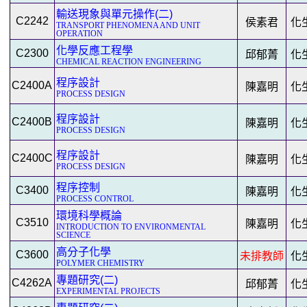
輸送現象與單元操作(二)
C2242
侯素君
化
TRANSPORT PHENOMENA AND UNIT
OPERATION
化學反應工程學
C2300
邱郁菁
化
CHEMICAL REACTION ENGINEERING
程序設計
C2400A
陳嘉明
化
PROCESS DESIGN
程序設計
C2400B
陳嘉明
化
PROCESS DESIGN
程序設計
C2400C
陳嘉明
化
PROCESS DESIGN
程序控制
C3400
陳嘉明
化
PROCESS CONTROL
環境科學概論
C3510
陳嘉明
化
INTRODUCTION TO ENVIRONMENTAL
SCIENCE
高分子化學
C3600
未排教師
化
POLYMER CHEMISTRY
專題研究(二)
C4262A
邱郁菁
化
EXPERIMENTAL PROJECTS