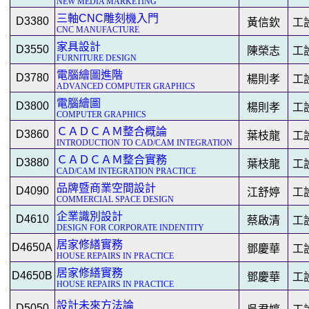
NEW MEDIA MARKETING
三軸CNC雕刻機入門
D3380
黃信欽
工
CNC MANUFACTURE
家具設計
D3550
陳榮志
工
FURNITURE DESIGN
電腦繪圖進階
D3780
楊則孝
工
ADVANCED COMPUTER GRAPHICS
電腦繪圖
D3800
楊則孝
工
COMPUTER GRAPHICS
ＣＡＤＣＡＭ整合概論
D3860
葉枝龍
工
INTRODUCTION TO CAD/CAM INTEGRATION
ＣＡＤＣＡＭ整合實務
D3880
葉枝龍
工
CAD/CAM INTEGRATION PRACTICE
品牌暨商業空間設計
D4090
江舒婷
工
COMMERCIAL SPACE DESIGN
企業識別設計
D4610
蔡啟清
工
DESIGN FOR CORPORATE INDENTITY
居家修繕實務
D4650A
鄧慶華
工
HOUSE REPAIRS IN PRACTICE
居家修繕實務
D4650B
鄧慶華
工
HOUSE REPAIRS IN PRACTICE
設計未來方法論
D5050