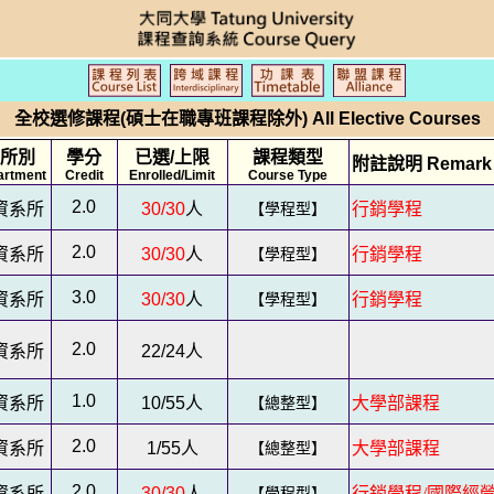
全校選修課程(碩士在職專班課程除外) All Elective Courses
所別
學分
已選/上限
課程類型
附註說明 Remark
artment
Credit
Enrolled/Limit
Course Type
2.0
資系所
30/30
人
【學程型】
行銷學程
2.0
資系所
30/30
人
【學程型】
行銷學程
3.0
資系所
30/30
人
【學程型】
行銷學程
2.0
資系所
22/24
人
1.0
資系所
10/55
人
【總整型】
大學部課程
2.0
資系所
1/55
人
【總整型】
大學部課程
2.0
資系所
30/30
人
【學程型】
行銷學程/國際經