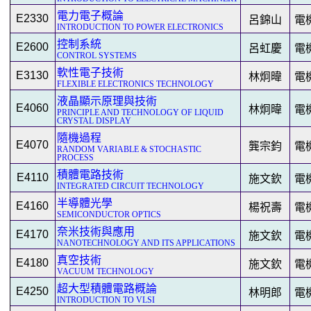
電力電子概論
E2330
呂錦山
電
INTRODUCTION TO POWER ELECTRONICS
控制系統
E2600
呂虹慶
電
CONTROL SYSTEMS
軟性電子技術
E3130
林炯暐
電
FLEXIBLE ELECTRONICS TECHNOLOGY
液晶顯示原理與技術
E4060
林炯暐
電
PRINCIPLE AND TECHNOLOGY OF LIQUID
CRYSTAL DISPLAY
隨機過程
E4070
龔宗鈞
電
RANDOM VARIABLE & STOCHASTIC
PROCESS
積體電路技術
E4110
施文欽
電
INTEGRATED CIRCUIT TECHNOLOGY
半導體光學
E4160
楊祝壽
電
SEMICONDUCTOR OPTICS
奈米技術與應用
E4170
施文欽
電
NANOTECHNOLOGY AND ITS APPLICATIONS
真空技術
E4180
施文欽
電
VACUUM TECHNOLOGY
超大型積體電路概論
E4250
林明郎
電
INTRODUCTION TO VLSI