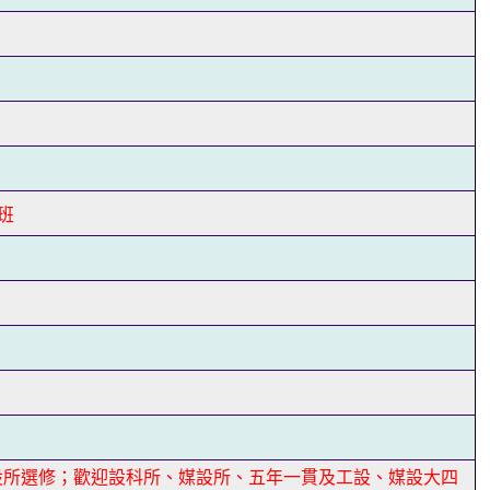
礎班
設所選修；歡迎設科所、媒設所、五年一貫及工設、媒設大四