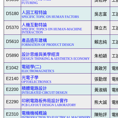
吳君婷
工
FUTURING
人因工程特論
D5180
吳志富
工
SPECIFIC TOPIC ON HUMAN FACTORS
人機互動特論
D5370
陳立杰
工
SPECIFIC TOPICS ON HUMAN-MACHINE
INTERACTION
產品造形建構
D5610
賴志純
工
FORMATION OF PRODUCT DESIGN
設計思維與美學經濟
D5890
朱柏穎
工
DESIGN THINKING & AESTHETICS ECONOMY
電磁學(二)
E1042
黃啟芳
電
ELECTROMAGNETICS
光電子學
E2140
張勤煜
電
OPTOELECTRONICS
積體電路設計
E2200
黃淑絹
電
INTEGRATED CIRCUIT DESIGN
印刷電路板佈局設計實作
E2290
熊大誠
電
PCB LAYOUT DESIGN LABORATORY
電機機械概論
E2310
陳貽評
電
INTRODUCTION TO ELECTRICAL MACHINERY