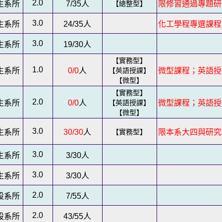
2.0
生系所
7/35
人
【總整型】
限修習通過專題研究
3.0
生系所
24/35
人
化工學程專選課程
3.0
生系所
19/30
人
【實務型】
1.0
生系所
0/0
人
【英語授課】
微型課程；英語授
【微型】
【實務型】
2.0
生系所
0/0
人
【英語授課】
微型課程；英語授
【微型】
3.0
生系所
30/30
人
【實務型】
限本系大四與研究
3.0
生系所
3/30
人
3.0
生系所
3/30
人
2.0
設系所
7/55
人
2.0
設系所
43/55
人