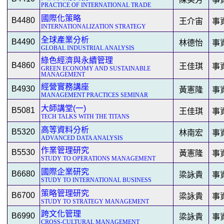
PRACTICE OF INTERNATIONAL TRADE
國際化策略
B4480
王介宙
事
INTERNATIONALIZATION STRATEGY
全球產業分析
B4490
林德怡
事
GLOBAL INDUSTRIAL ANALYSIS
綠色經濟與永續管理
B4860
王佳琪
事
GREEN ECONOMY AND SUSTAINABLE
MANAGEMENT
經營實務講座
B4930
黃憲隆
事
MANAGEMENT PRACTICES SEMINAR
大師講堂(一)
B5081
王佳琪
事
TECH TALKS WITH THE TITANS
高等資料分析
B5320
林南宏
事
ADVANCED DATA ANALYSIS
作業管理研究
B5530
黃憲隆
事
STUDY TO OPERATIONS MANAGEMENT
國際企業研究
B6680
梁詠貴
事
STUDY TO INTERNATIONAL BUSINESS
策略管理研究
B6700
梁詠貴
事
STUDY TO STRATEGY MANAGEMENT
跨文化管理
B6990
梁詠貴
事
CROSS-CULTURAL MANAGEMENT