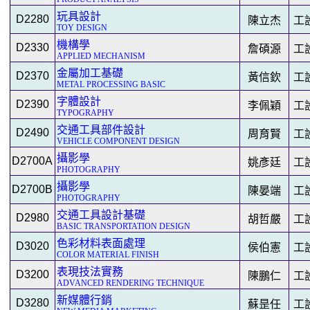
玩具設計
D2280
陳立杰
工
TOY DESIGN
機構學
D2330
詹碩源
工
APPLIED MECHANISM
金屬加工基礎
D2370
黃信欽
工
METAL PROCESSING BASIC
字體設計
D2390
李佩穎
工
TYPOGRAPHY
交通工具部件設計
D2490
周育賢
工
VEHICLE COMPONENT DESIGN
攝影學
D2700A
姚彥廷
工
PHOTOGRAPHY
攝影學
D2700B
陳晏端
工
PHOTOGRAPHY
交通工具設計基礎
D2980
胡哲嚴
工
BASIC TRANSPORTATION DESIGN
色彩材料表面處理
D3020
侯伯憲
工
COLOR MATERIAL FINISH
表現技法實務
D3200
陳鵬仁
工
ADVANCED RENDERING TECHNIQUE
新媒體行銷
D3280
蘇昰任
工