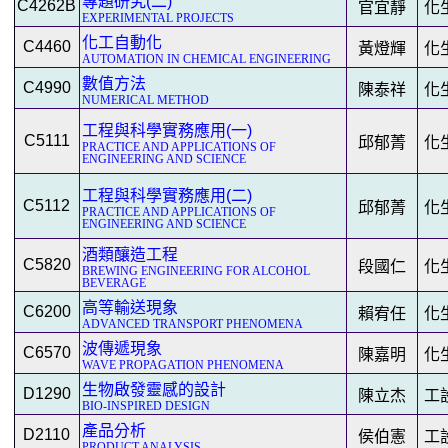
專題研究(二)
C4262B
官宜靜
化
EXPERIMENTAL PROJECTS
化工自動化
C4460
黃燈輝
化
AUTOMATION IN CHEMICAL ENGINEERING
數值方法
C4990
陳泰祥
化
NUMERICAL METHOD
工程與科學實務應用(一)
C5111
邱郁菁
化
PRACTICE AND APPLICATIONS OF
ENGINEERING AND SCIENCE
工程與科學實務應用(二)
C5112
邱郁菁
化
PRACTICE AND APPLICATIONS OF
ENGINEERING AND SCIENCE
酒類釀造工程
C5820
段國仁
化
BREWING ENGINEERING FOR ALCOHOL
BEVERAGE
高等輸送現象
C6200
賴宥任
化
ADVANCED TRANSPORT PHENOMENA
波傳遞現象
C6570
陳嘉明
化
WAVE PROPAGATION PHENOMENA
生物啟發靈感的設計
D1290
陳立杰
工
BIO-INSPIRED DESIGN
產品分析
D2110
侯伯憲
工
PRODUCT ANALYSIS