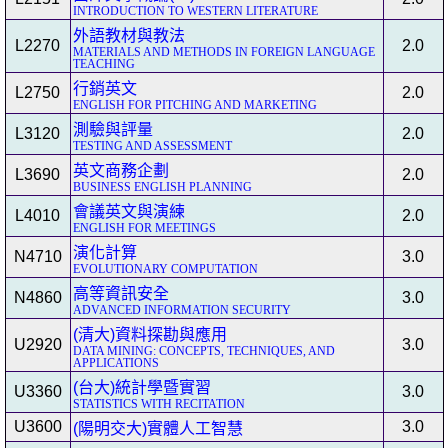
INTRODUCTION TO WESTERN LITERATURE
外語教材與教法
L2270
2.0
MATERIALS AND METHODS IN FOREIGN LANGUAGE
TEACHING
行銷英文
L2750
2.0
ENGLISH FOR PITCHING AND MARKETING
測驗與評量
L3120
2.0
TESTING AND ASSESSMENT
英文商務企劃
L3690
2.0
BUSINESS ENGLISH PLANNING
會議英文與演練
L4010
2.0
ENGLISH FOR MEETINGS
演化計算
N4710
3.0
EVOLUTIONARY COMPUTATION
高等資訊安全
N4860
3.0
ADVANCED INFORMATION SECURITY
(清大)資料探勘與應用
U2920
3.0
DATA MINING: CONCEPTS, TECHNIQUES, AND
APPLICATIONS
(台大)統計學暨實習
U3360
3.0
STATISTICS WITH RECITATION
U3600
3.0
(陽明交大)實體人工智慧