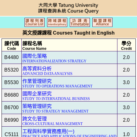
英文授課課程 Courses Taught in English
課代碼
課程名稱
學分
Code
Course Name
Credit
國際化策略
B4480
2.0
INTERNATIONALIZATION STRATEGY
高等資料分析
B5320
2.0
ADVANCED DATA ANALYSIS
作業管理研究
B5530
3.0
STUDY TO OPERATIONS MANAGEMENT
國際企業研究
B6680
2.0
STUDY TO INTERNATIONAL BUSINESS
策略管理研究
B6700
3.0
STUDY TO STRATEGY MANAGEMENT
跨文化管理
B6990
2.0
CROSS-CULTURAL MANAGEMENT
工程與科學實務應用(一)
C5111
1.0
PRACTICE AND APPLICATIONS OF ENGINEERING AND