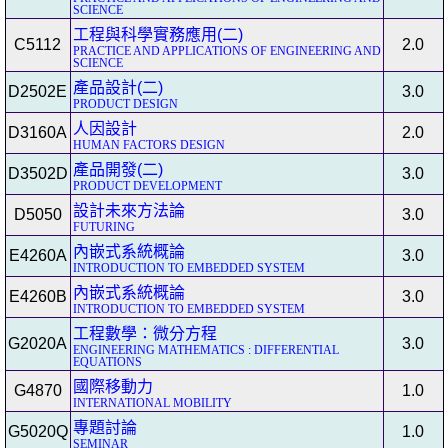
SCIENCE
工程與科學實務應用(二)
C5112
2.0
PRACTICE AND APPLICATIONS OF ENGINEERING AND
SCIENCE
產品設計(二)
D2502E
3.0
PRODUCT DESIGN
人因設計
D3160A
2.0
HUMAN FACTORS DESIGN
產品開發(二)
D3502D
3.0
PRODUCT DEVELOPMENT
設計未來方法論
D5050
3.0
FUTURING
內嵌式系統概論
E4260A
3.0
INTRODUCTION TO EMBEDDED SYSTEM
內嵌式系統概論
E4260B
3.0
INTRODUCTION TO EMBEDDED SYSTEM
工程數學：微分方程
G2020A
3.0
ENGINEERING MATHEMATICS : DIFFERENTIAL
EQUATIONS
國際移動力
G4870
1.0
INTERNATIONAL MOBILITY
專題討論
G5020Q
1.0
SEMINAR