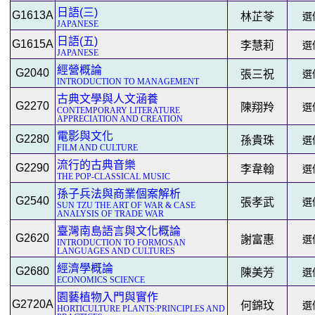
日語(三)
G1613A
林芷苓
選修
JAPANESE
日語(五)
G1615A
李慧莉
選修
JAPANESE
經營概論
G2040
張三祝
選修
INTRODUCTION TO MANAGEMENT
古典文學與人文涵養
G2270
陳翔羚
選修
CONTEMPORARY LITERATURE
APPRECIATION AND CREATION
電影與文化
G2280
孫貴珠
選修
FILM AND CULTURE
流行的古典音樂
G2290
李韋翰
選修
THE POP-CLASSICAL MUSIC
孫子兵法與商業個案解析
G2540
張孝武
選修
SUN TZU THE ART OF WAR & CASE
ANALYSIS OF TRADE WAR
臺灣南島語言與文化概論
G2620
謝富惠
選修
INTRODUCTION TO FORMOSAN
LANGUAGES AND CULTURES
經濟學概論
G2680
陳美芳
選修
ECONOMICS SCIENCE
園藝植物入門與實作
G2720A
何錦玟
選修
HORTICULTURE PLANTS:PRINCIPLES AND