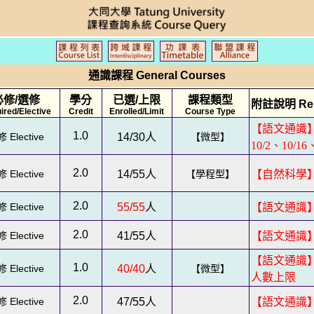
通識課程 General Courses
必修/選修
學分
已選/上限
課程類型
附註說明 Re
ired/Elective
Credit
Enrolled/Limit
Course Type
【語文通識】
1.0
 Elective
14/30
人
【微型】
10/2、10/
2.0
 Elective
14/55
人
【學程型】
【自然科學
2.0
 Elective
55/55
人
【語文通識
2.0
 Elective
41/55
人
【語文通識
【語文通識】
1.0
 Elective
40/40
人
【微型】
人數上限
2.0
 Elective
47/55
人
【語文通識