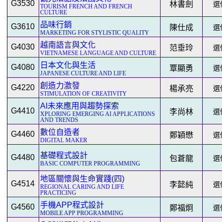
G3530
林書劍
選修
TOURISM FRENCH AND FRENCH
CULTURE
品味行銷
G3610
陳仕成
選修
MARKETING FOR STYLISTIC QUALITY
越南語言與文化
G4030
范垂玲
選修
VIETNAMESE LANGUAGE AND CULTURE
日本文化與生活
G4080
覃顯勇
選修
JAPANESE CULTURE AND LIFE
創造力激發
G4220
楊承亮
選修
STIMULATION OF CREATIVITY
AI未來應用與趨勢探索
G4410
李尚林
選修
XPLORING EMERGING AI APPLICATIONS
AND TRENDS
數位自造者
G4460
鄭穎懋
選修
DIGITAL MAKER
基礎程式設計
G4480
包蒼龍
選修
BASIC COMPUTER PROGRAMMING
地區關懷與生命實踐(四)
G4514
李懿純
選修
REGIONAL CARING AND LIFE
PRACTICING
手機APP程式設計
G4560
鄭福炯
選修
MOBILE APP PROGRAMMING