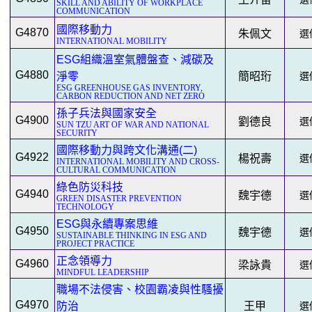
SKILL AND ABILITY OF WORKPLACE
COMMUNICATION
國際移動力
G4870
朱佩文
選修
INTERNATIONAL MOBILITY
ESG組織溫室氣體盤查、減碳及
G4880
淨零
簡昭珩
選修
ESG GREENHOUSE GAS INVENTORY,
CARBON REDUCTION AND NET ZERO
孫子兵法與國家安全
G4900
劉德良
選修
SUN TZU ART OF WAR AND NATIONAL
SECURITY
國際移動力與跨文化溝通(二)
G4922
楊祝壽
選修
INTERNATIONAL MOBILITY AND CROSS-
CULTURAL COMMUNICATION
綠色防災科技
G4940
魏宇德
選修
GREEN DISASTER PREVENTION
TECHNOLOGY
ESG與永續專案思維
G4950
魏宇德
選修
SUSTAINABLE THINKING IN ESG AND
PROJECT PRACTICE
正念領導力
G4960
梁詠貴
選修
MINDFUL LEADERSHIP
職場不法侵害、校園霸凌與性騷擾
G4970
防治
王甲
選修