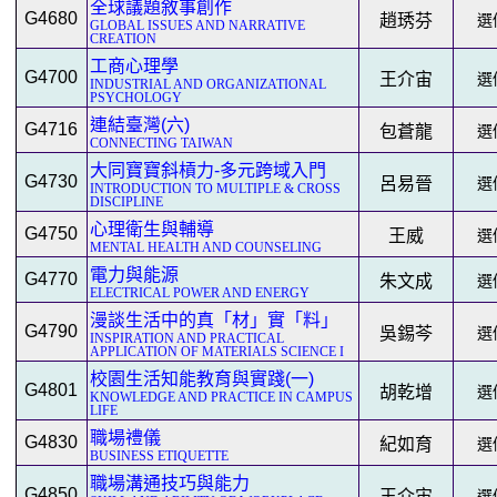
全球議題敘事創作
G4680
趙琇芬
選修
GLOBAL ISSUES AND NARRATIVE
CREATION
工商心理學
G4700
王介宙
選修
INDUSTRIAL AND ORGANIZATIONAL
PSYCHOLOGY
連結臺灣(六)
G4716
包蒼龍
選修
CONNECTING TAIWAN
大同寶寶斜槓力-多元跨域入門
G4730
呂易晉
選修
INTRODUCTION TO MULTIPLE & CROSS
DISCIPLINE
心理衛生與輔導
G4750
王威
選修
MENTAL HEALTH AND COUNSELING
電力與能源
G4770
朱文成
選修
ELECTRICAL POWER AND ENERGY
漫談生活中的真「材」實「料」
G4790
吳錫芩
選修
INSPIRATION AND PRACTICAL
APPLICATION OF MATERIALS SCIENCE I
校園生活知能教育與實踐(一)
G4801
胡乾增
選修
KNOWLEDGE AND PRACTICE IN CAMPUS
LIFE
職場禮儀
G4830
紀如育
選修
BUSINESS ETIQUETTE
職場溝通技巧與能力
G4850
王介宙
選修