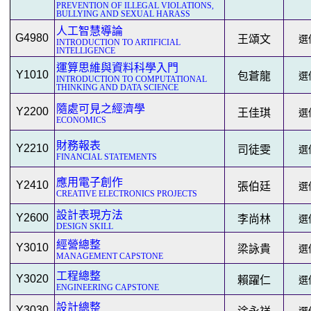
PREVENTION OF ILLEGAL VIOLATIONS,
BULLYING AND SEXUAL HARASS
人工智慧導論
G4980
王頌文
選修
INTRODUCTION TO ARTIFICIAL
INTELLIGENCE
運算思維與資料科學入門
Y1010
包蒼龍
選修
INTRODUCTION TO COMPUTATIONAL
THINKING AND DATA SCIENCE
隨處可見之經濟學
Y2200
王佳琪
選修
ECONOMICS
財務報表
Y2210
司徒雯
選修
FINANCIAL STATEMENTS
應用電子創作
Y2410
張伯廷
選修
CREATIVE ELECTRONICS PROJECTS
設計表現方法
Y2600
李尚林
選修
DESIGN SKILL
經營總整
Y3010
梁詠貴
選修
MANAGEMENT CAPSTONE
工程總整
Y3020
賴躍仁
選修
ENGINEERING CAPSTONE
設計總整
Y3030