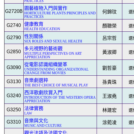
PRACTICES
園藝植物入門與實作
G2720B
何錦玟
選修
HORTICULTURE PLANTS:PRINCIPLES AND
PRACTICES
健康教育
G2740
顏聰榮
選修
HEALTH EDUCATION
性別關係
G2790
呂宗哲
選修
SEX ROLES AND SEXUAL HEALTH
多元視野的藝術觀
G2850
黃淑卿
選修
MULTIPLE PERSPECTIVES ON ART
APPRECIATION
從電影認識組織變革
G3090
劉哲豪
選修
UNDERSTANDING ORGANIZATIONAL
CHANGE FROM MOVIES
音樂劇選粹
G3130
孫貴珠
選修
THE BEST CHOICE OF MUSICAL PLAY
西洋歌劇欣賞入門
G3240
王淑堯
選修
INTRODUCTION OF THE WESTERN OPERA
APPRECIATION
法律實務
G3250
林建宏
選修
LAW
音樂與文化
G3310
涂菀凌
選修
MUSIC AND CULTURE
觀光法語及法國文化