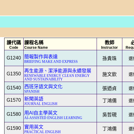
課代碼
課程名稱
教師
Code
Course Name
Instructor
Requ
簡報製作與表達
G1240
孫貴珠
選修
BRIEFING MAKE AND EXPRESS
再生能源、潔淨能源與永續發展
G1350
施文欽
選修
RENEWABLE ENERGY CLEAN ENERGY
AND SUSTAINABILITY
西班牙語文與文化
G1540
張迺貞
選修
SPANISH
新聞英語
G1570
丁鴻儒
選修
JOURNAL ENGLISH
用AI自主學英文
G1580
吳哲硯
選修
AI-ASSISTED ENGLISH LEARNING
實用英文
G1590
丁鴻儒
選修
PRACTICAL ENGLISH