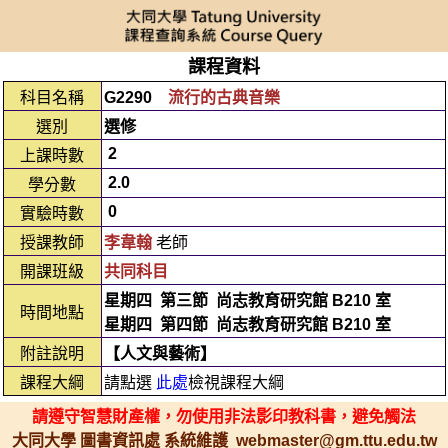
課程資料
科目名稱
G2290
流行的古典音樂
選別
選修
2
上課時數
2.0
學分數
0
實驗時數
授課教師
李韋翰
老師
開課班級
共同科目
星期四
第三節
尚志教育研究館 B210 室
時間地點
星期四
第四節
尚志教育研究館 B210 室
附註說明
【人文與藝術】
課程大綱
請點選
此處
檢視課程大綱
請遵守智慧財產權，勿使用非法影印教科書，避免觸法
大同大學 圖書資訊處 系統維護 webmaster@gm.ttu.edu.tw