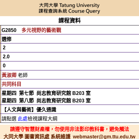
課程資料
G2850
多元視野的藝術觀
選修
2
2.0
0
黃淑卿
老師
共同科目
星期四
第七節
尚志教育研究館 B203 室
星期四
第八節
尚志教育研究館 B203 室
【人文與藝術】優久通識
請點選
此處
檢視課程大綱
請遵守智慧財產權，勿使用非法影印教科書，避免觸法
大同大學 圖書資訊處 系統維護 webmaster@gm.ttu.edu.tw