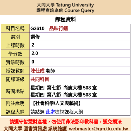
課程資料
科目名稱
G3610
品味行銷
選別
選修
2
上課時數
2.0
學分數
0
實驗時數
授課教師
陳仕成
老師
開課班級
共同科目
星期四
第七節
尚志大樓 508 室
時間地點
星期四
第八節
尚志大樓 508 室
附註說明
【社會科學/人文與藝術】
課程大綱
請點選
此處
檢視課程大綱
請遵守智慧財產權，勿使用非法影印教科書，避免觸法
大同大學 圖書資訊處 系統維護 webmaster@gm.ttu.edu.tw