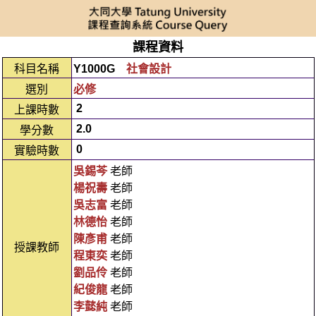
課程資料
科目名稱
Y1000G
社會設計
選別
必修
2
上課時數
2.0
學分數
0
實驗時數
吳錫芩
老師
楊祝壽
老師
吳志富
老師
林德怡
老師
陳彥甫
老師
授課教師
程東奕
老師
劉品伶
老師
紀俊龍
老師
李懿純
老師