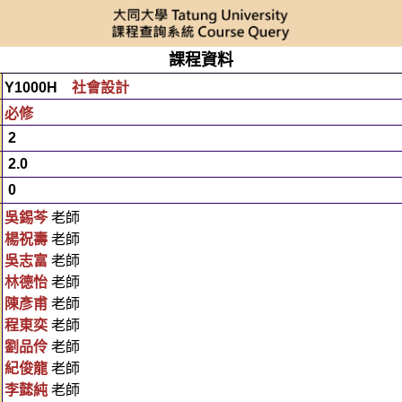
課程資料
Y1000H
社會設計
必修
2
2.0
0
吳錫芩
老師
楊祝壽
老師
吳志富
老師
林德怡
老師
陳彥甫
老師
程東奕
老師
劉品伶
老師
紀俊龍
老師
李懿純
老師