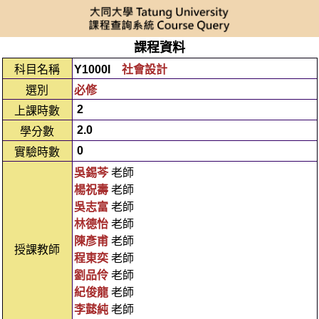
課程資料
科目名稱
Y1000I
社會設計
選別
必修
2
上課時數
2.0
學分數
0
實驗時數
吳錫芩
老師
楊祝壽
老師
吳志富
老師
林德怡
老師
陳彥甫
老師
授課教師
程東奕
老師
劉品伶
老師
紀俊龍
老師
李懿純
老師