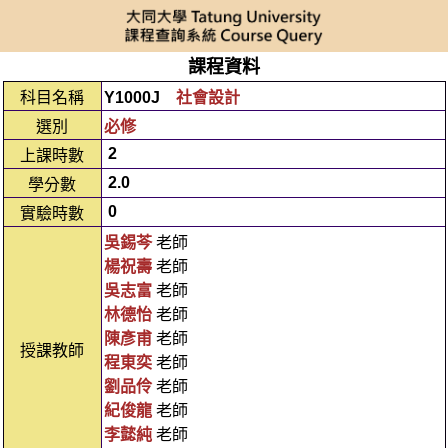
課程資料
科目名稱
Y1000J
社會設計
選別
必修
2
上課時數
2.0
學分數
0
實驗時數
吳錫芩
老師
楊祝壽
老師
吳志富
老師
林德怡
老師
陳彥甫
老師
授課教師
程東奕
老師
劉品伶
老師
紀俊龍
老師
李懿純
老師