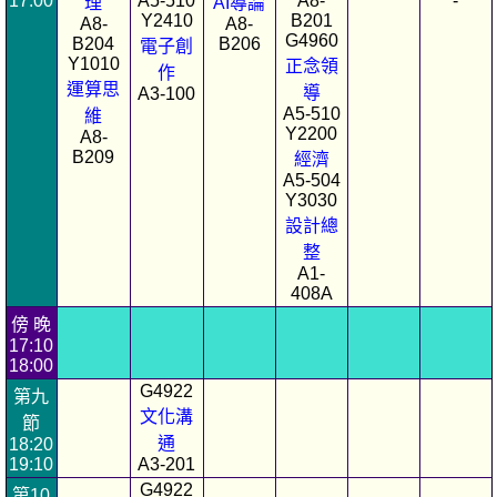
17:00
A5-510
A8-
-
理
AI導論
Y2410
B201
A8-
A8-
G4960
B204
B206
電子創
Y1010
正念領
作
運算思
導
A3-100
A5-510
維
Y2200
A8-
B209
經濟
A5-504
Y3030
設計總
整
A1-
408A
傍 晚
17:10
18:00
G4922
第九
文化溝
節
通
18:20
19:10
A3-201
G4922
第10