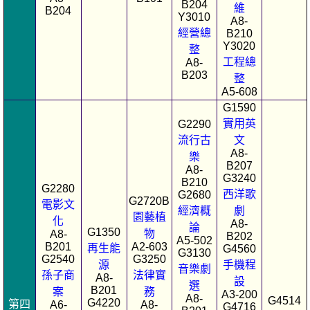
B204
維
B204
Y3010
A8-
經營總
B210
Y3020
整
工程總
A8-
B203
整
A5-608
G1590
實用英
G2290
流行古
文
A8-
樂
B207
A8-
G3240
B210
G2280
西洋歌
G2680
G2720B
電影文
經濟概
劇
園藝植
化
A8-
論
G1350
物
A8-
B202
A5-502
B201
A2-603
再生能
G4560
G3130
G2540
G3250
源
手機程
音樂劇
孫子商
法律實
A8-
設
選
B201
案
務
A3-200
A8-
G4514
G4220
第四
A6-
A8-
G4716