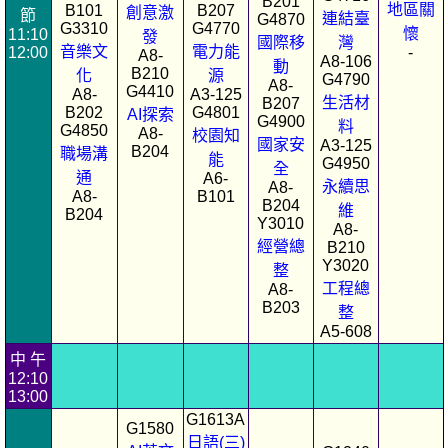
B201
地區關
B101
B207
創意激
節
連結臺
G4870
G3310
G4770
懷
11:10
發
國際移
灣
音樂文
電力能
12:00
-
A8-
A8-106
動
B210
化
源
G4790
A8-
G4410
A8-
A3-125
生活材
B207
B202
G4801
AI探索
G4900
料
G4850
A8-
校園知
國家安
A3-125
B204
職場溝
能
G4950
全
通
A6-
永續思
A8-
A8-
B101
B204
維
B204
Y3010
A8-
經營總
B210
Y3020
整
工程總
A8-
B203
整
A5-608
中 午
12:10
13:00
G1613A
G1580
日語(三)