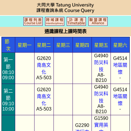
通識課程上課時間表
節
星期一
星期二
星期三
星期四
星期五
星期六
次
G4940
G2620
G4514
第一
防災科
南島文
地區關
節
技
化
懷
08:10
A8-
09:00
A5-503
-
B210
G4940
G2620
G4514
第二
防災科
南島文
地區關
節
技
化
懷
09:10
A8-
10:00
A5-503
-
B210
G1590
實用英
G2290