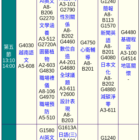
AI英文
G1240
A3-101
A8-
簡報
G2790
B206
A8-
性別關
G2270
B113
係
文學涵
G1570
A8-
G4480
養
新聞英
B202
A3-512
基礎程
語
G4460
G4750
G2720A
G4030
A8-
第五
設
數位自
心衛輔
園藝植
B201
越南語
A3-100
節
造
導
G4080
G4514
物
文
13:10
A4-201
A8-
日本文
A2-603
地區關
14:00
A5-608
G4680
B201
G4830
化
懷
全球議
職場禮
A8-
-
題
B202
儀
A3-611
G4880
A8-106
Y2600
減碳淨
G4970
設計表
職場預
零
現
A3-611
防
A8-
A5-510
B203
G1613A
G1580
日語(三)
AI英文
G1240