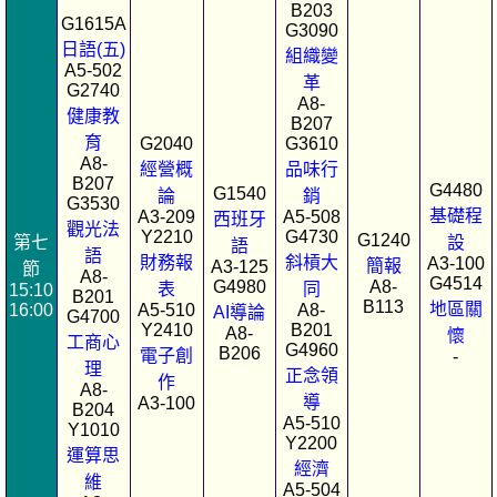
B203
G1615A
G3090
日語(五)
組織變
A5-502
革
G2740
A8-
健康教
B207
育
G2040
G3610
A8-
經營概
品味行
B207
G4480
G1540
論
銷
G3530
基礎程
A3-209
A5-508
西班牙
觀光法
Y2210
G4730
G1240
第七
設
語
語
財務報
斜槓大
A3-100
簡報
A3-125
節
A8-
G4514
G4980
A8-
表
同
15:10
B201
B113
地區關
16:00
A5-510
A8-
AI導論
G4700
Y2410
B201
A8-
懷
工商心
G4960
B206
電子創
-
理
正念領
作
A8-
導
A3-100
B204
A5-510
Y1010
Y2200
運算思
經濟
維
A5-504