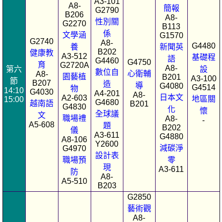
A3-101
A8-
簡報
G2790
B206
A8-
性別關
G2270
B113
係
文學涵
G1570
G2740
A8-
G4480
養
新聞英
B202
健康教
A3-512
基礎程
語
G4460
G4750
育
G2720A
A8-
第六
設
數位自
心衛輔
A8-
園藝植
B201
A3-100
節
B207
造
導
G4080
G4514
物
14:10
G4030
A4-201
A8-
日本文
A2-603
地區關
15:00
G4680
越南語
B201
G4830
化
懷
全球議
文
職場禮
A8-
-
A5-608
題
B202
儀
A3-611
G4880
A8-106
Y2600
減碳淨
G4970
設計表
職場預
零
現
A3-611
防
A8-
A5-510
B203
G2850
藝術觀
A8-