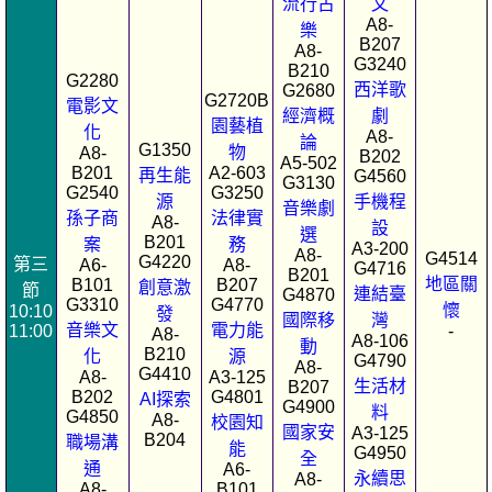
流行古
文
A8-
樂
B207
A8-
G3240
B210
G2280
西洋歌
G2680
G2720B
電影文
經濟概
劇
園藝植
化
A8-
論
G1350
物
A8-
B202
A5-502
B201
A2-603
再生能
G4560
G3130
G2540
G3250
源
手機程
音樂劇
孫子商
法律實
A8-
設
選
B201
案
務
A3-200
A8-
G4514
G4220
第三
A6-
A8-
G4716
B201
地區關
B101
B207
創意激
節
連結臺
G4870
G3310
G4770
懷
10:10
發
國際移
灣
音樂文
電力能
11:00
-
A8-
A8-106
動
B210
化
源
G4790
A8-
G4410
A8-
A3-125
生活材
B207
B202
G4801
AI探索
G4900
料
G4850
A8-
校園知
國家安
A3-125
B204
職場溝
能
G4950
全
通
A6-
永續思
A8-
A8-
B101