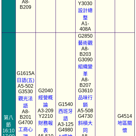
A8-
Y3030
B209
設計總
整
A1-
408A
G2850
藝術觀
A8-
B203
G3090
組織變
G1615A
革
A8-
日語(五)
B207
A5-502
G2040
G3610
G3530
經營概
品味行
觀光法
G1540
論
銷
語
A3-209
A5-508
西班牙
A8-
Y2210
G4730
G4514
B201
第八
語
G4700
財務報
斜槓大
地區關
A3-125
節
工商心
G4980
表
同
懷
16:10