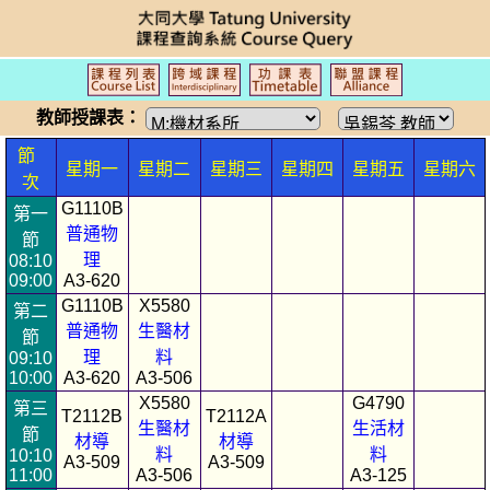
教師授課表：
節
星期一
星期二
星期三
星期四
星期五
星期六
次
G1110B
第一
普通物
節
理
08:10
09:00
A3-620
G1110B
X5580
第二
普通物
生醫材
節
理
料
09:10
10:00
A3-620
A3-506
X5580
G4790
第三
T2112B
T2112A
生醫材
生活材
節
材導
材導
料
料
10:10
A3-509
A3-509
11:00
A3-506
A3-125