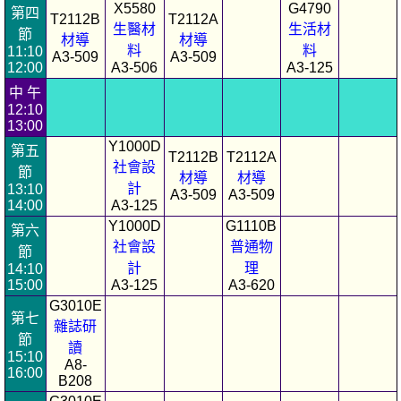
X5580
G4790
第四
T2112B
T2112A
生醫材
生活材
節
材導
材導
料
料
11:10
A3-509
A3-509
12:00
A3-506
A3-125
中 午
12:10
13:00
Y1000D
第五
T2112B
T2112A
社會設
節
材導
材導
計
13:10
A3-509
A3-509
14:00
A3-125
Y1000D
G1110B
第六
社會設
普通物
節
計
理
14:10
15:00
A3-125
A3-620
G3010E
第七
雜誌研
節
讀
15:10
A8-
16:00
B208